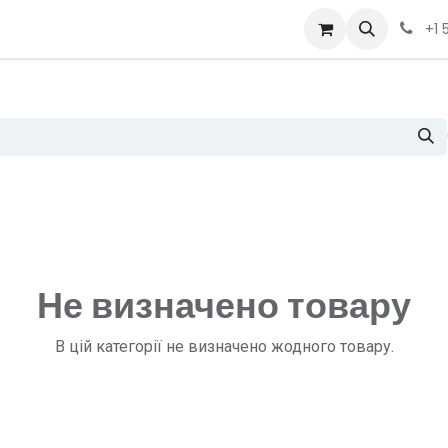
Вакансії
Курси
OSHMI
Рішення
IEC-61850 Автоматиза
+1 
Не визначено товару
В цій категорії не визначено жодного товару.