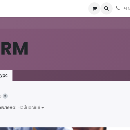
Вакансії
Курси
OSHMI
Рішення
IEC-61850 Автоматиза
+1 
CRM
урс
о
2
овлено
: Найновіші