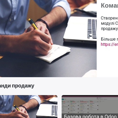
Кома
Створен
модулі 
продажу 
Більше п
https://e
анди продажу