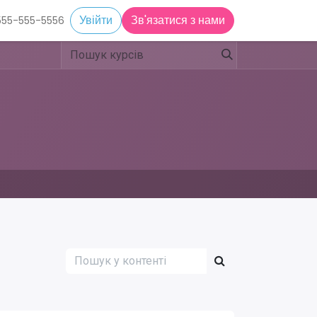
ція підстанцій
Увійти
Призначення
Зв'язатися з нами
555-555-5556