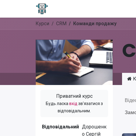
Home
Форум
Блог
Магазин
Курси
CRM
Команди продажу
К
Приватний курс
Віде
Будь ласка
вхід
зв'язатися з
відповідальним.
Зам
Відповідальний
Дорошенк
о Сергій