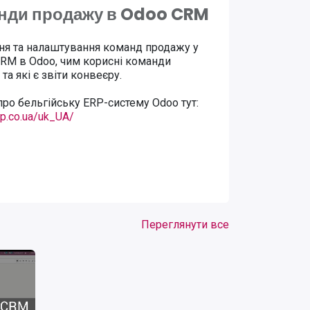
нди продажу в Odoo CRM
ня та налаштування команд продажу у
CRM в Odoo, чим корисні команди
та які є звіти конвеєру.
ро бельгійську ERP-систему Odoo тут:
rp.co.ua/uk_UA/
Переглянути все