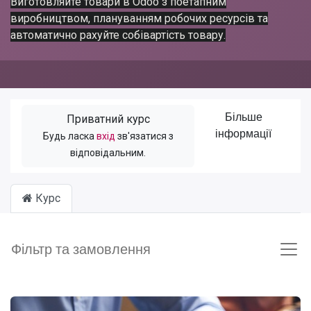
Виготовляйте товари в Odoo з поетапним
виробництвом, плануванням робочих ресурсів та
автоматично рахуйте собівартість товару.
Більше
Приватний курс
інформації
Будь ласка
вхід
зв'язатися з
відповідальним.
Курс
Фільтр та замовлення